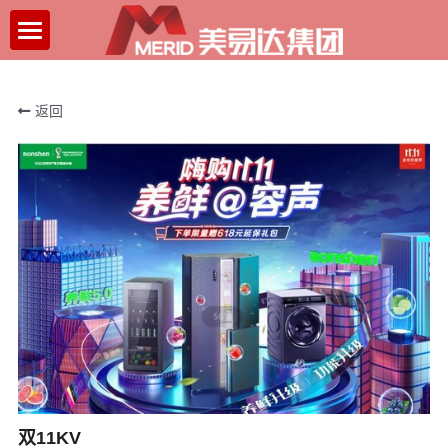
×
博客分类
首页
所有博客分类
返回
走进美易达
新闻中心
关于我们
发展历程
案例展示
企业文化
关于招聘
联系我们
招聘流程
薪酬福利
社会招聘
双11KV
人才发展