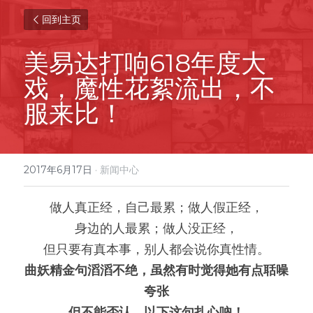
回到主页
美易达打响618年度大
戏，魔性花絮流出，不
服来比！
2017年6月17日
·
新闻中心
做人真正经，自己最累；做人假正经，
身边的人最累；做人没正经，
但只要有真本事，别人都会说你真性情。
曲妖精金句滔滔不绝，虽然有时觉得她有点聒噪
夸张
但不能否认，以下这句扎心吶！