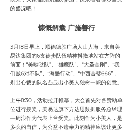
的盛况吧！
慷慨解囊 广施善行
3月18日早上，顺德德胜广场人山人海，来自美
易达集团的6支徒步队伍精神抖擞地站在方阵的
前面！“美哒哒队”、“雄鹰队”、“大圣金刚”、“我
们贼6对不队”、“海酷行动”、“中西合璧666”，
别出心裁的队名凸显出小美人独树一帜的创意。
上午8:30，活动拉开帷幕，大会首先对各赞助单
位进行授奖，美易达旗下方达思数据服务总经理
—周浪作为代表上台受奖。此刻作为小美人，是
多么的自信，为公益不遗余力的精神应该让更多